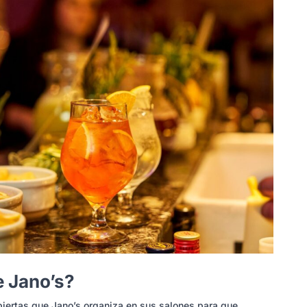
e Jano’s?
biertas que Jano’s organiza en sus salones para que