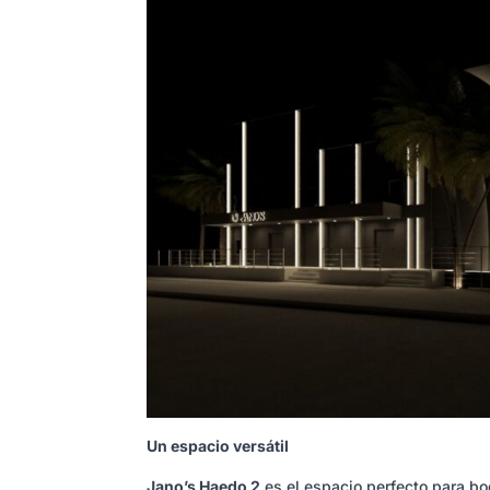
Un espacio versátil
Jano’s Haedo 2
es el espacio perfecto para bo